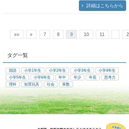
詳細はこちらから
««
«
7
8
9
10
11
2
タグ一覧
国語
小学1年生
小学2年生
小学3年生
小学4年生
小学5年生
小学6年生
年中
年少
年長
思考力
理科
知育玩具
社会
算数