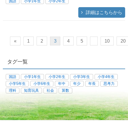
国語
小学1年生
小学2年生
詳細はこちらから
«
1
2
3
4
5
10
20
タグ一覧
国語
小学1年生
小学2年生
小学3年生
小学4年生
小学5年生
小学6年生
年中
年少
年長
思考力
理科
知育玩具
社会
算数