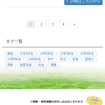
詳細はこちらから
1
2
3
4
»
タグ一覧
国語
小学1年生
小学2年生
小学3年生
小学4年生
小学5年生
小学6年生
年中
年少
年長
思考力
理科
知育玩具
社会
算数